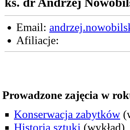
ks. dr Andrzej Nowobil
Email:
andrzej.nowobils
Afiliacje:
Prowadzone zajęcia w ro
Konserwacja zabytków
(
Historia sztuki
(wykład)