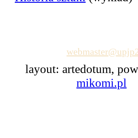
-
Poczta - logowanie
-
System komunikacji wewnętr
-
Mapa strony
Administrator:
webmaster@upjp2
layout: artedotum, pow
mikomi.pl